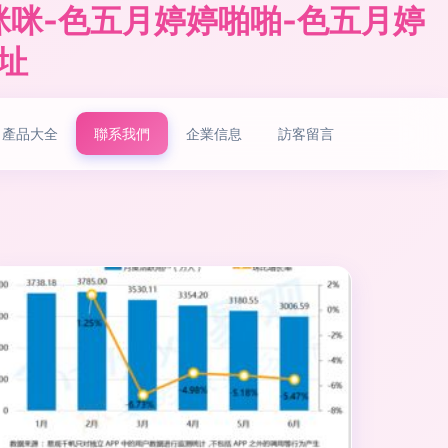
咪咪-色五月婷婷啪啪-色五月婷
址
產品大全
聯系我們
企業信息
訪客留言