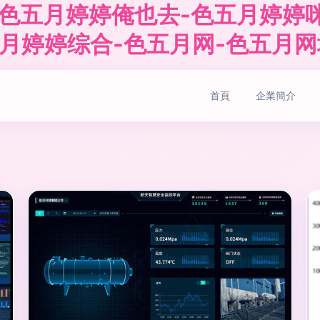
1-色五月婷婷俺也去-色五月婷婷
月婷婷综合-色五月网-色五月网
首頁
企業簡介