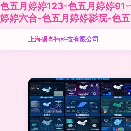
色五月婷婷123-色五月婷婷9
婷婷六合-色五月婷婷影院-色五
上海碩亭祎科技有限公司