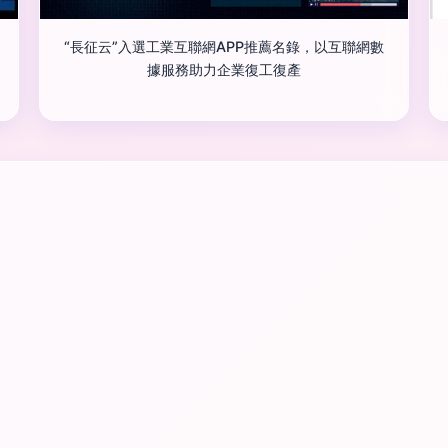
“長征云”入選工業互聯網APP推薦名錄，以互聯網數
據服務助力企業復工復產